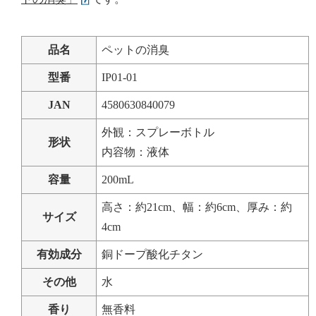
品名
ペットの消臭
型番
IP01-01
JAN
4580630840079
外観：スプレーボトル
形状
内容物：液体
容量
200mL
高さ：約21cm、幅：約6cm、厚み：約
サイズ
4cm
有効成分
銅ドープ酸化チタン
その他
水
香り
無香料