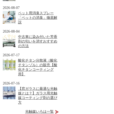
2026-08-07
ペット用消臭スプレー
「ペットの消臭」徹底解
説
2026-08-04
中古車に染み付いた芳香
剤の匂いを消すおすすめ
の方法
2026-07-17
酸化チタン分散液（酸化
チタンゾル）の販売【酸
化チタンコーティング
用】
2026-07-16
【窓ガラスに最適な光触
媒とは？】ガラス用光触
媒コーティング剤の選び
方
光触媒いろは一覧