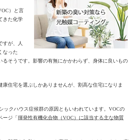
OC）と言
てきた化学
ですが、人
くなった
いるそうです。影響の有無にかかわらず、身体に良いもの
健康住宅を選ぶしかありませんが、割高な住宅になりま
シックハウス症候群の原因ともいわれています。VOCの
ページ「
揮発性有機化合物（VOC）に該当する主な物質
。