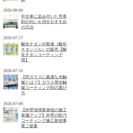
2026-08-04
中古車に染み付いた芳香
剤の匂いを消すおすすめ
の方法
2026-07-17
酸化チタン分散液（酸化
チタンゾル）の販売【酸
化チタンコーティング
用】
2026-07-16
【窓ガラスに最適な光触
媒とは？】ガラス用光触
媒コーティング剤の選び
方
2026-07-09
【外壁清掃業者様の施工
単価アップ】外壁の防汚
コーティング施工新規事
業ご提案