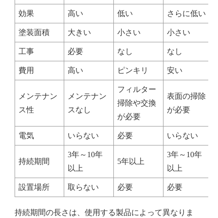
効果
高い
低い
さらに低い
塗装面積
大きい
小さい
小さい
工事
必要
なし
なし
費用
高い
ピンキリ
安い
フィルター
メンテナン
メンテナン
表面の掃除
掃除や交換
ス性
スなし
が必要
が必要
電気
いらない
必要
いらない
3年～10年
3年～10年
持続期間
5年以上
以上
以上
設置場所
取らない
必要
必要
持続期間の長さは、使用する製品によって異なりま