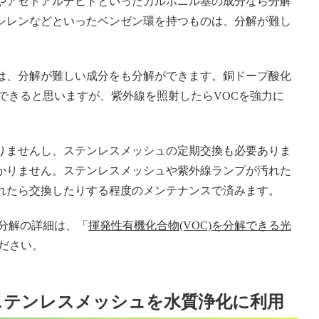
やアセトアルデヒドといったカルボニル基の成分なら分解
シレンなどといったベンゼン環を持つものは、分解が難し
は、分解が難しい成分をも分解ができます。銅ドープ酸化
できると思いますが、紫外線を照射したらVOCを強力に
りませんし、ステンレスメッシュの定期交換も必要ありま
かりません。ステンレスメッシュや紫外線ランプが汚れた
れたら交換したりする程度のメンテナンスで済みます。
C分解の詳細は、「
揮発性有機化合物(VOC)を分解できる光
ださい。
ステンレスメッシュを水質浄化に利用