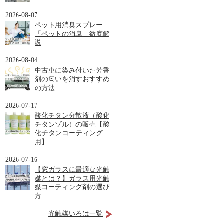
2026-08-07
ペット用消臭スプレー
「ペットの消臭」徹底解
説
2026-08-04
中古車に染み付いた芳香
剤の匂いを消すおすすめ
の方法
2026-07-17
酸化チタン分散液（酸化
チタンゾル）の販売【酸
化チタンコーティング
用】
2026-07-16
【窓ガラスに最適な光触
媒とは？】ガラス用光触
媒コーティング剤の選び
方
光触媒いろは一覧